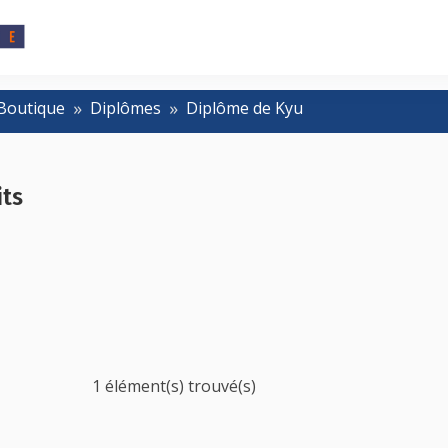
Boutique
Diplômes
Diplôme de Kyu
its
1 élément(s) trouvé(s)