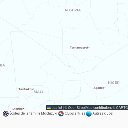
Leaflet
|
©
OpenStreetMap
contributors ©
CARTO
Écoles de la famille Mochizuki
Clubs affiliés
Autres clubs