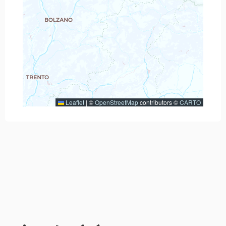
Leaflet
|
©
OpenStreetMap
contributors ©
CARTO